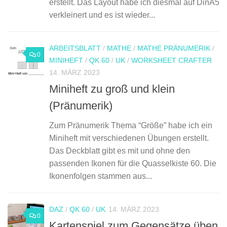
erstellt. Das Layout habe ich diesmal auf DinA5
verkleinert und es ist wieder...
ARBEITSBLATT
/
MATHE
/
MATHE PRÄNUMERIK
/
0
MINIHEFT
/
QK 60
/
UK
/
WORKSHEET CRAFTER
14. MÄRZ 2023
Miniheft zu groß und klein
(Pränumerik)
Zum Pränumerik Thema “Größe” habe ich ein
Miniheft mit verschiedenen Übungen erstellt.
Das Deckblatt gibt es mit und ohne den
passenden Ikonen für die Quasselkiste 60. Die
Ikonenfolgen stammen aus...
DAZ
/
QK 60
/
UK
14. MÄRZ 2023
0
Kartenspiel zum Gegensätze üben