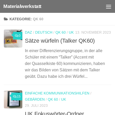
Materialwerkstatt
Zum Inhalt springen
KATEGORIE:
QK 60
DAZ
/
DEUTSCH
/
QK 60
/
UK
13. NOVEMBER 2023
0
Sätze würfeln (Talker QK60)
In einer Differenzierungsgruppe, in der alle
Schüler mit einem “Talker” (Accent mit
der Quasselkiste 60) kommunizieren, haben
wir das Bilden von Sätzen mit dem Talker
geübt. Dazu habe ich drei Würfel...
EINFACHE KOMMUNIKATIONSHILFEN
/
15
GEBÄRDEN
/
QK 60
/
UK
29. JULI 2023
UK Fokuswörter-Ordner