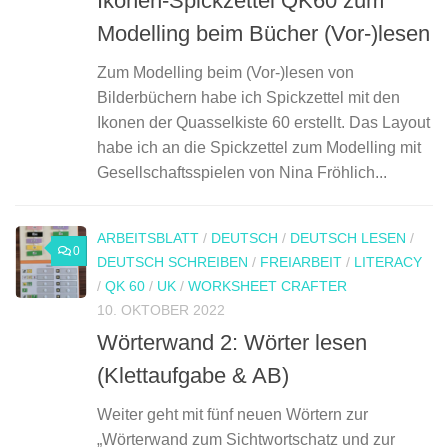
Ikonen-Spickzettel QK60 zum
Modelling beim Bücher (Vor-)lesen
Zum Modelling beim (Vor-)lesen von
Bilderbüchern habe ich Spickzettel mit den
Ikonen der Quasselkiste 60 erstellt. Das Layout
habe ich an die Spickzettel zum Modelling mit
Gesellschaftsspielen von Nina Fröhlich...
ARBEITSBLATT
/
DEUTSCH
/
DEUTSCH LESEN
/
0
DEUTSCH SCHREIBEN
/
FREIARBEIT
/
LITERACY
/
QK 60
/
UK
/
WORKSHEET CRAFTER
10. OKTOBER 2022
Wörterwand 2: Wörter lesen
(Klettaufgabe & AB)
Weiter geht mit fünf neuen Wörtern zur
„Wörterwand zum Sichtwortschatz und zur