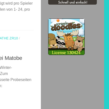
gt wird pro Spieler
len von 1- 24, pro
ATHE ZR10
/
ei Matobe
Winter-
 Zum
sseite Probeseiten
en: