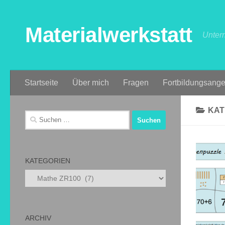
Zum Inhalt springen
Materialwerkstatt
Unterr
Startseite
Über mich
Fragen
Fortbildungsange
KAT
Suchen
nach:
KATEGORIEN
Kategorien
ARCHIV