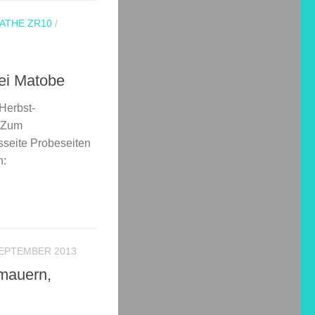
ATHE ZR10
/
ei Matobe
Herbst-
 Zum
sseite Probeseiten
ken:
SEPTEMBER 2013
mauern,