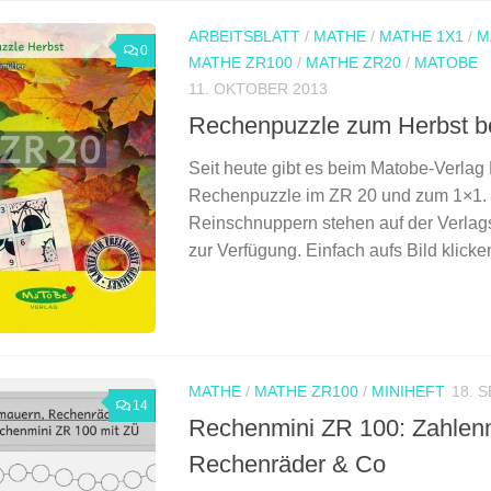
ARBEITSBLATT
/
MATHE
/
MATHE 1X1
/
M
0
MATHE ZR100
/
MATHE ZR20
/
MATOBE
11. OKTOBER 2013
Rechenpuzzle zum Herbst b
Seit heute gibt es beim Matobe-Verlag 
Rechenpuzzle im ZR 20 und zum 1×1.
Reinschnuppern stehen auf der Verlag
zur Verfügung. Einfach aufs Bild klic
MATHE
/
MATHE ZR100
/
MINIHEFT
18. 
14
Rechenmini ZR 100: Zahlen
Rechenräder & Co