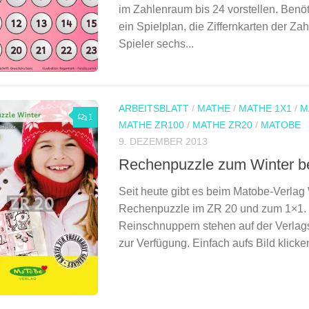
im Zahlenraum bis 24 vorstellen. Benöti
ein Spielplan, die Ziffernkarten der Zah
Spieler sechs...
ARBEITSBLATT
/
MATHE
/
MATHE 1X1
/
M
1
MATHE ZR100
/
MATHE ZR20
/
MATOBE
9. DEZEMBER 2013
Rechenpuzzle zum Winter b
Seit heute gibt es beim Matobe-Verlag 
Rechenpuzzle im ZR 20 und zum 1×1.
Reinschnuppern stehen auf der Verlag
zur Verfügung. Einfach aufs Bild klick