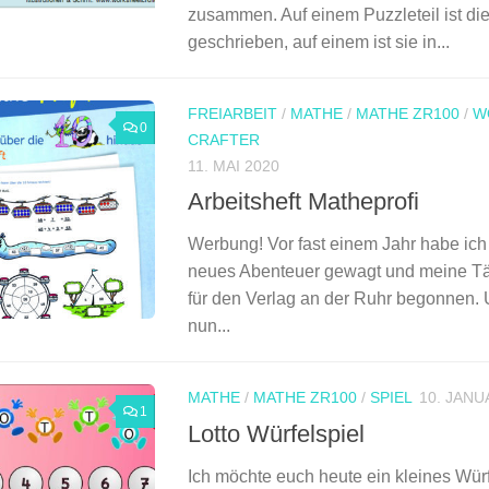
zusammen. Auf einem Puzzleteil ist die 
geschrieben, auf einem ist sie in...
FREIARBEIT
/
MATHE
/
MATHE ZR100
/
W
0
CRAFTER
11. MAI 2020
Arbeitsheft Matheprofi
Werbung! Vor fast einem Jahr habe ich 
neues Abenteuer gewagt und meine Täti
für den Verlag an der Ruhr begonnen. 
nun...
MATHE
/
MATHE ZR100
/
SPIEL
10. JANU
1
Lotto Würfelspiel
Ich möchte euch heute ein kleines Würf