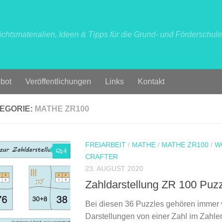
ichtsmaterialien, Ideen & Tipps für die Grund- und Förderschule
bot
Veröffentlichungen
Links
Kontakt
EGORIE:
MATHE ZR100
FREIARBEIT
/
MATHE
/
MATHE ZR100
/
W
4
CRAFTER
23. AUGUST 2020
Zahldarstellung ZR 100 Puz
Bei diesen 36 Puzzles gehören immer 
Darstellungen von einer Zahl im Zahl