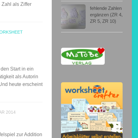
Zahl als Ziffer
fehlende Zahlen
ergänzen (ZR 4,
ZR 5, ZR 10)
ORKSHEET
den Start in ein
gkeit als Autorin
Und heute erscheint
AR 2014
elspiel zur Addition