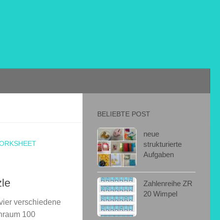
BELIEBTE POST
neue
ORKSHEET
strukturierte
Aufgaben
zle
Zahlenreihe ZR
20 Wimpel
vier verschiedene
enraum 100