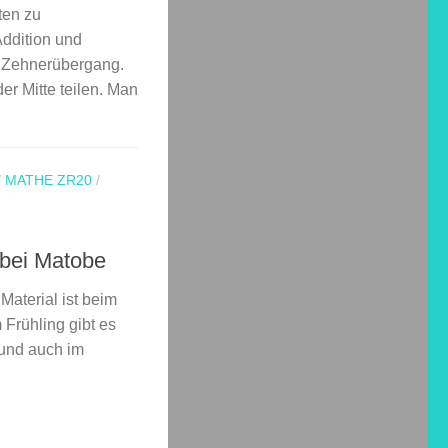
ten zu
ddition und
t Zehnerübergang.
er Mitte teilen. Man
/
MATHE ZR20
/
bei Matobe
Material ist beim
Frühling gibt es
und auch im