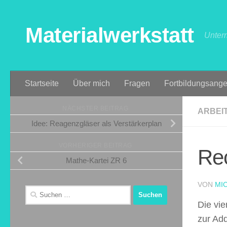
Zum Inhalt springen
Materialwerkstatt
Unterr
Startseite
Über mich
Fragen
Fortbildungsange
NÄCHSTER BEITRAG
ARBEI
Idee: Reagenzgläser als Verstärkerplan
VORHERIGER BEITRAG
Re
Mathe-Kartei ZR 6
VON
MI
Suchen
nach:
Die vie
zur Add