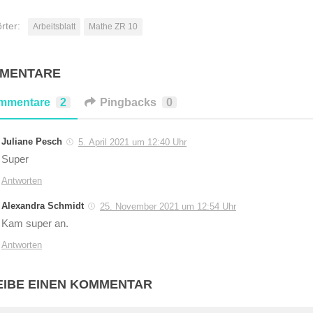
rter:
Arbeitsblatt
Mathe ZR 10
MMENTARE
mmentare
2
Pingbacks
0
Juliane Pesch
5. April 2021 um 12:40 Uhr
Super
Antworten
Alexandra Schmidt
25. November 2021 um 12:54 Uhr
Kam super an.
Antworten
IBE EINEN KOMMENTAR