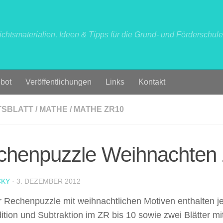
ichtsmaterialien, Ideen & Tipps für die Grund- und Förderschule
bot
Veröffentlichungen
Links
Kontakt
TSBLATT
/
MATHE
/
MATHE ZR10
chenpuzzle Weihnachten
CKY
·
3. DEZEMBER 2012
r Rechenpuzzle mit weihnachtlichen Motiven enthalten je 
ition und Subtraktion im ZR bis 10 sowie zwei Blätter m