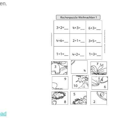
en.
oad