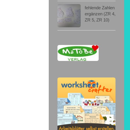
fehlende Zahlen
ergänzen (ZR 4,
ZR 5, ZR 10)