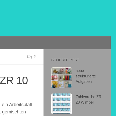
2
BELIEBTE POST
neue
strukturierte
 ZR 10
Aufgaben
Zahlenreihe ZR
20 Wimpel
ein Arbeitsblatt
it gemischten