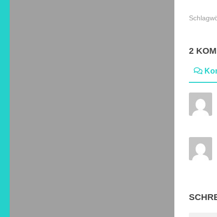
Schlagwö
2 KO
Ko
SCHRE