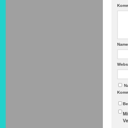
Komm
Nam
Webs
N
Komm
Be
Mi
Ve