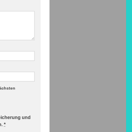
nächsten
peicherung und
n.
*