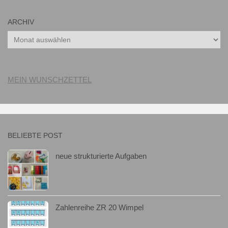
ARCHIV
Archiv
MEIN WUNSCHZETTEL
BELIEBTE POST
neue strukturierte Aufgaben
Zahlenreihe ZR 20 Wimpel