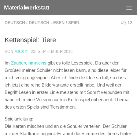
Materialwerkstatt
Zum Inhalt springen
DEUTSCH
/
DEUTSCH LESEN
/
SPIEL
12
Kettenspiel: Tiere
VON
MICKY
·
23. SEPTEMBER 2013
Im
Zaubereinmaleins
gibt es tolle Lesespiele. Da aber der
Großteil meiner Schüler nicht lesen kann, sind diese leider für
mich völlig ungeeignet. Aber ich finde die Idee so toll, so dass
ich jetzt eine reine Bildervariante erstellt habe. Und weil der
Begriff Lesen in erster Linie meistens mit Schrift verbunden mit,
habe ich meine Version auch in Kettenspiel unbenannt. Thema
des ersten Spiels sind Tierstimmen.
Spielanleitung:
Die Karten mischen und an die Schüler verteilen. Der Schüler
mit der Startkarte beginnt. Er ahmt die Stimme des Tieres hinter